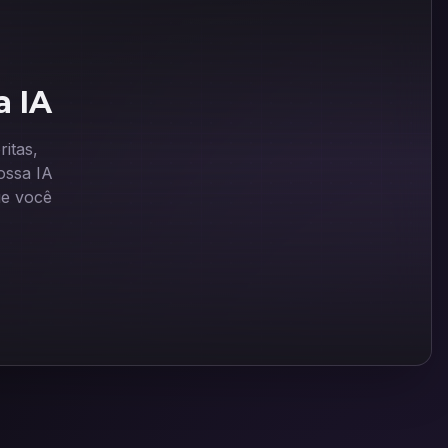
a IA
itas,
ssa IA
ue você