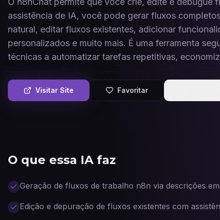
O n8nChat permite que você crie, edite e debugue 
assistência de IA, você pode gerar fluxos complet
natural, editar fluxos existentes, adicionar funcion
personalizados e muito mais. É uma ferramenta segu
técnicas a automatizar tarefas repetitivas, econom
Visitar Site
Favoritar
Compart
O que essa IA faz
Geração de fluxos de trabalho n8n via descrições em
Edição e depuração de fluxos existentes com assistên