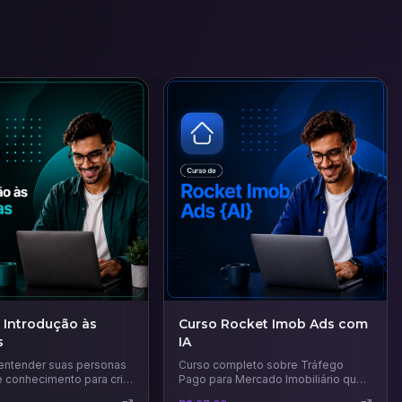
 Introdução às
Curso Rocket Imob Ads com
s
IA
entender suas personas
Curso completo sobre Tráfego
e conhecimento para criar
Pago para Mercado Imobiliário que
s de marketing mais
vai te ensinar técnicas e estratégias