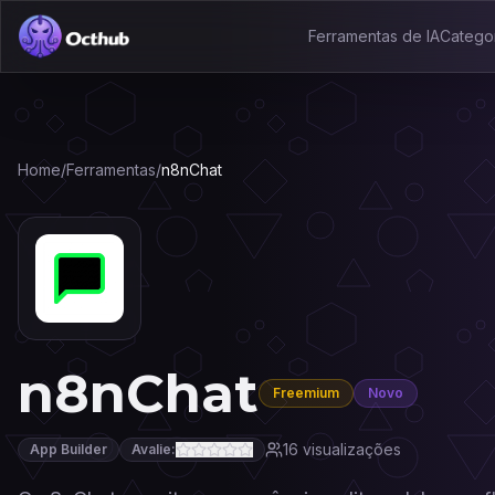
Ferramentas de IA
Catego
Home
/
Ferramentas
/
n8nChat
n8nChat
Freemium
Novo
16
visualizações
App Builder
Avalie: