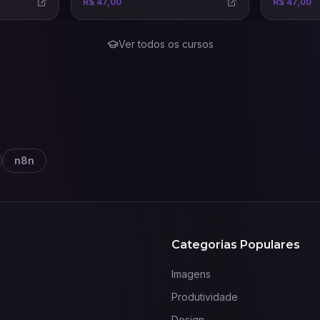
R$ 47,00
R$ 47,00
dia com uma comunicação humana.
precisas e 
Ver todos os cursos
n8n
Categorias Populares
Imagens
Produtividade
Design