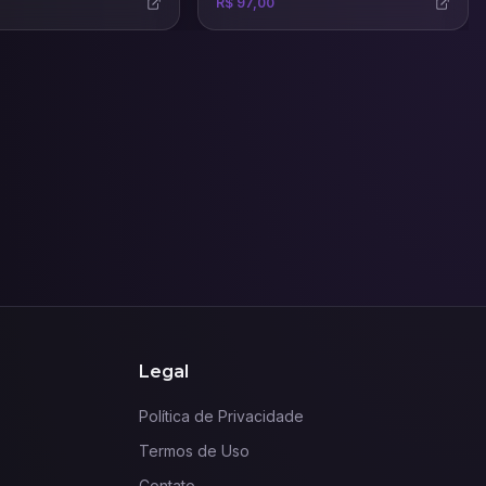
R$ 97,00
eficazes.
certeiras para venda e aluguel de
imóveis.
Legal
Política de Privacidade
Termos de Uso
Contato