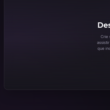
Des
Crie
assist
que in