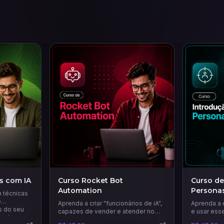
s com IA
Curso Rocket Bot
Curso de
Automation
Persona
 técnicas
e
Aprenda a criar "funcionários de iA",
Aprenda a 
s do seu
capazes de vender e atender no
e usar ess
endas.
WhatsApp e Instagram 24 horas por
estratégia