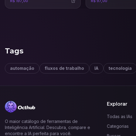
R$ 197,00
R$ 97,00
venda, landing pages, sites
completos e lojas virtuais.
Tags
automação
fluxos de trabalho
IA
tecnologia
Explorar
Todas as IAs
O maior catálogo de ferramentas de
Categorias
Inteligência Artificial. Descubra, compare e
encontre a IA perfeita para você.
Buscar