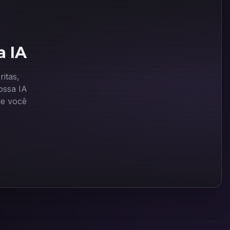
a IA
itas,
ssa IA
ue você