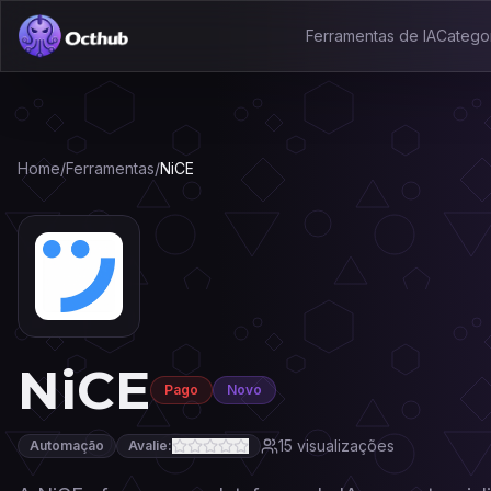
Ferramentas de IA
Catego
Home
/
Ferramentas
/
NiCE
NiCE
Pago
Novo
15
visualizações
Automação
Avalie: