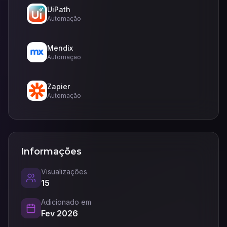
UiPath
Automação
Mendix
Automação
Zapier
Automação
Informações
Visualizações
15
Adicionado em
Fev 2026