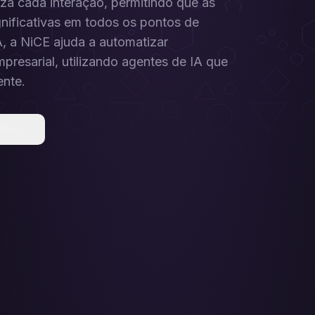
za cada interação, permitindo que as
nificativas em todos os pontos de
, a NiCE ajuda a automatizar
presarial, utilizando agentes de IA que
ente.
ilhar