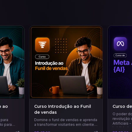
o ao
Curso Introdução ao Funil
Curso de
de vendas
O poder do
revolução d
 para
Domine o funil de vendas e aprenda
Artificiais
do para
a transformar visitantes em clientes
habilidade
eiros
fiéis. Neste curso, você descobrirá