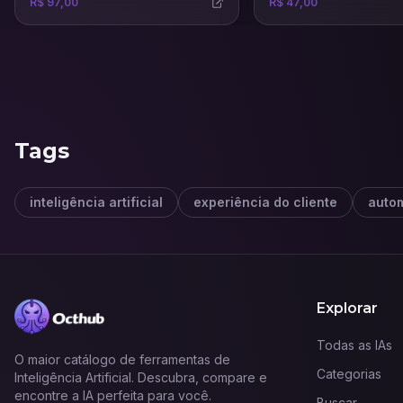
R$ 97,00
R$ 47,00
certeiras para venda e aluguel de
passos no universo digita
imóveis.
compreender como as es
online podem impulsiona
e carreiras. Ao longo das 
participante aprenderá o
fundamentais do marketin
suas diferenças em rela
marketing tradicional e 
planejar campanhas efic
Tags
inteligência artificial
experiência do cliente
auto
Explorar
Todas as IAs
O maior catálogo de ferramentas de
Categorias
Inteligência Artificial. Descubra, compare e
encontre a IA perfeita para você.
Buscar