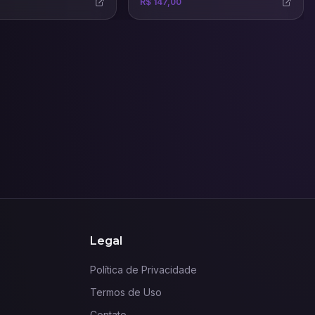
o potencial das
R$ 147,00
e mais recentes IAs para
do.
Legal
Política de Privacidade
Termos de Uso
Contato