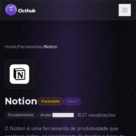
Home
/
Ferramentas
/
Notion
Notion
Freemium
Novo
37
visualizações
Produtividade
Avalie:
O Notion é uma ferramenta de produtividade que