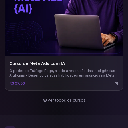
Curso de Meta Ads com IA
O poder do Tráfego Pago, aliado à revolução das Inteligências
Artificiais - Desenvolva suas habilidades em anúncios na Meta
usando todo potencial das principais e mais recentes IAs para
R$ 97,00
este mercado.
Ver todos os cursos