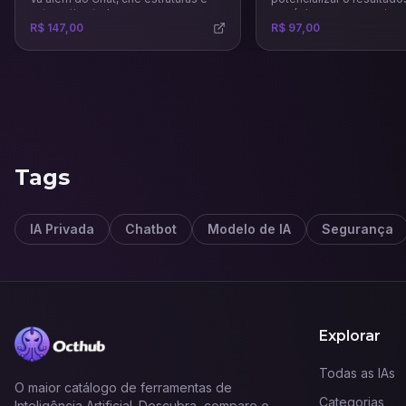
automatize tudo.
negócio e a gerar mais v
R$ 147,00
R$ 97,00
Tags
IA Privada
Chatbot
Modelo de IA
Segurança
Explorar
Todas as IAs
O maior catálogo de ferramentas de
Categorias
Inteligência Artificial. Descubra, compare e