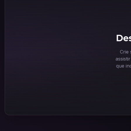
Des
Crie
assist
que in