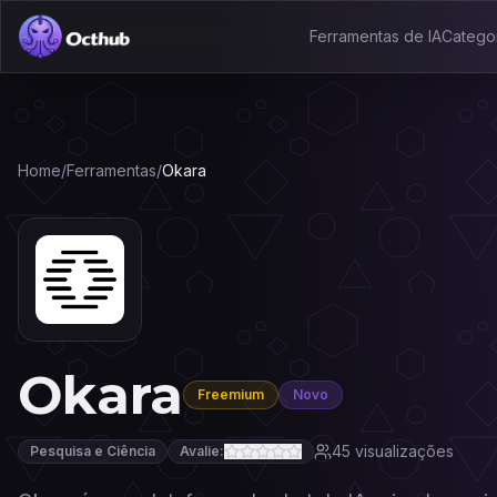
Ferramentas de IA
Catego
Home
/
Ferramentas
/
Okara
Okara
Freemium
Novo
45
visualizações
Pesquisa e Ciência
Avalie: