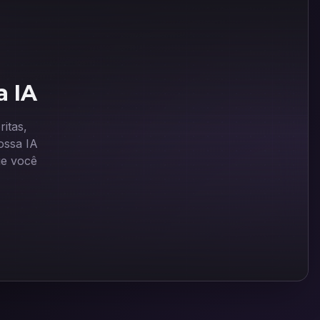
a IA
itas,
ssa IA
ue você