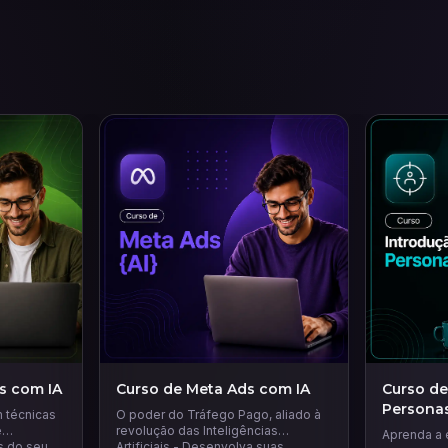
s com IA
Curso de Meta Ads com IA
Curso de
Persona
 técnicas
O poder do Tráfego Pago, aliado à
e
revolução das Inteligências
Aprenda a 
s do seu
Artificiais - Desenvolva suas