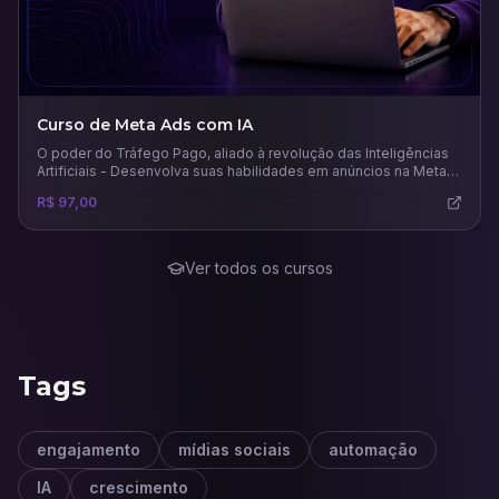
Curso de Meta Ads com IA
O poder do Tráfego Pago, aliado à revolução das Inteligências
Artificiais - Desenvolva suas habilidades em anúncios na Meta
usando todo potencial das principais e mais recentes IAs para
R$ 97,00
este mercado.
Ver todos os cursos
Tags
engajamento
mídias sociais
automação
IA
crescimento