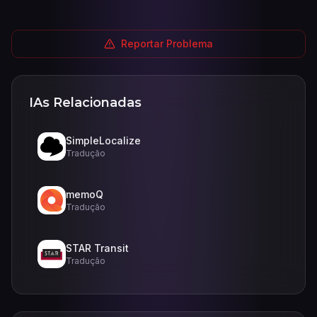
Reportar Problema
IAs Relacionadas
SimpleLocalize
Tradução
memoQ
Tradução
STAR Transit
Tradução