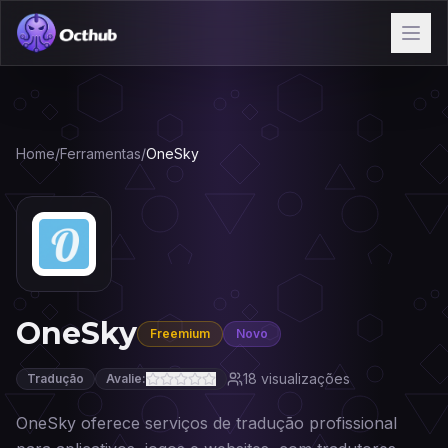
Home
/
Ferramentas
/
OneSky
OneSky
Freemium
Novo
18
visualizações
Tradução
Avalie:
OneSky oferece serviços de tradução profissional