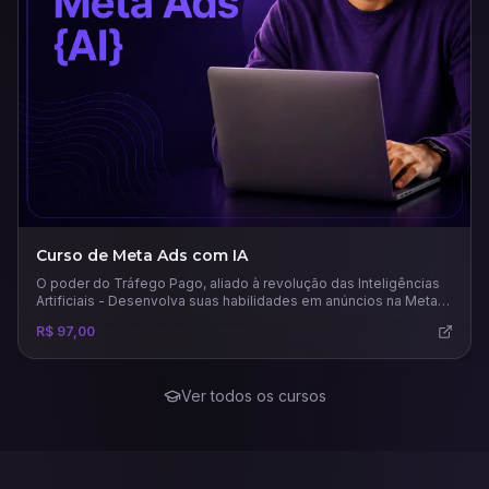
Curso de Meta Ads com IA
O poder do Tráfego Pago, aliado à revolução das Inteligências
Artificiais - Desenvolva suas habilidades em anúncios na Meta
usando todo potencial das principais e mais recentes IAs para
R$ 97,00
este mercado.
Ver todos os cursos