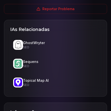
Reportar Problema
IAs Relacionadas
GhostWryter
SEO
Sequens
SEO
Topical Map AI
SEO