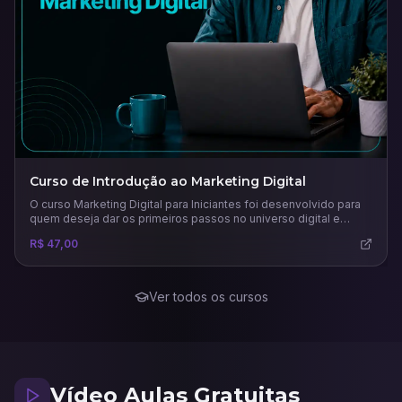
Curso de Introdução ao Marketing Digital
O curso Marketing Digital para Iniciantes foi desenvolvido para
quem deseja dar os primeiros passos no universo digital e
compreender como as estratégias online podem impulsionar
R$ 47,00
negócios e carreiras. Ao longo das aulas, o participante
aprenderá os conceitos fundamentais do marketing digital, suas
diferenças em relação ao marketing tradicional e como planejar
campanhas eficazes.
Ver todos os cursos
Vídeo Aulas Gratuitas