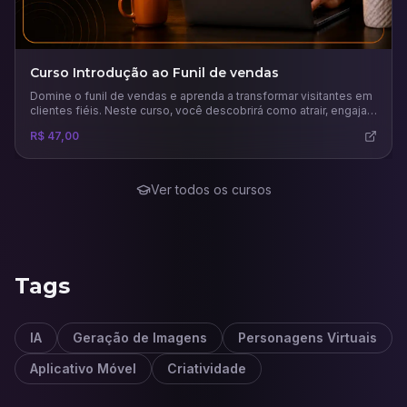
Curso Introdução ao Funil de vendas
Domine o funil de vendas e aprenda a transformar visitantes em
clientes fiéis. Neste curso, você descobrirá como atrair, engajar
e converter leads com estratégias práticas, uso inteligente de
R$ 47,00
tráfego pago e análise de métricas para maximizar resultados
no marketing digital.
Ver todos os cursos
Tags
IA
Geração de Imagens
Personagens Virtuais
Aplicativo Móvel
Criatividade