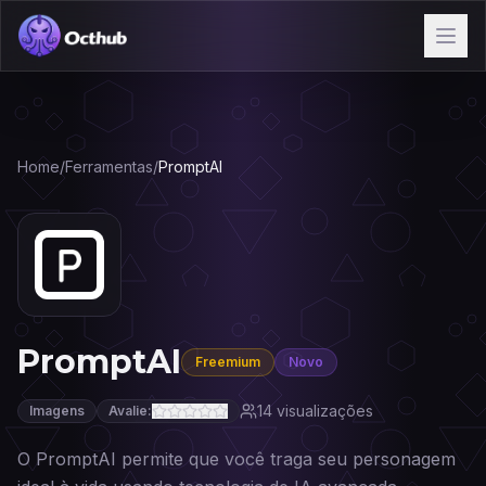
Home
/
Ferramentas
/
PromptAI
PromptAI
Freemium
Novo
14
visualizações
Imagens
Avalie:
O PromptAI permite que você traga seu personagem