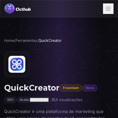
Home
/
Ferramentas
/
QuickCreator
QuickCreator
Freemium
Novo
9
visualizações
SEO
Avalie:
QuickCreator é uma plataforma de marketing que