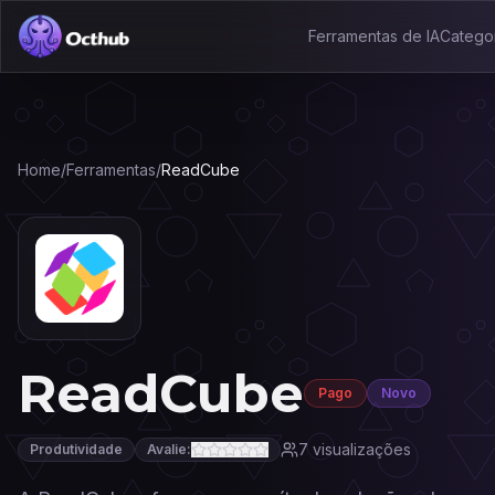
Ferramentas de IA
Catego
Home
/
Ferramentas
/
ReadCube
ReadCube
Pago
Novo
7
visualizações
Produtividade
Avalie: