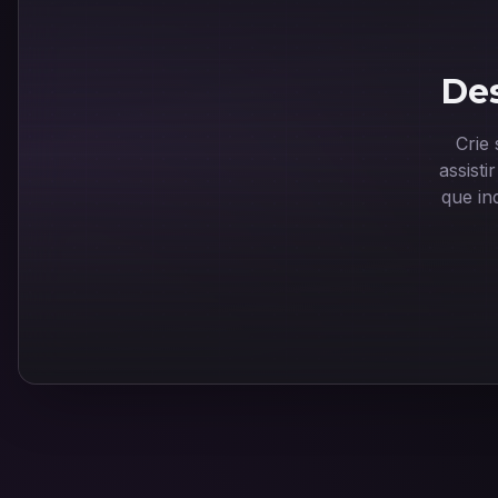
Des
Crie
assist
que in