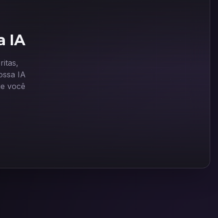
a IA
itas,
ssa IA
ue você