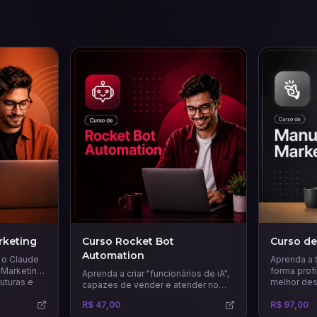
rketing
Curso Rocket Bot
Curso d
Automation
r o Claude
Aprenda a 
 Marketing.
forma profi
Aprenda a criar "funcionários de iA",
ruturas e
melhor dest
capazes de vender e atender no
WhatsApp e Instagram 24 horas por
R$ 47,00
R$ 97,00
dia com uma comunicação humana.