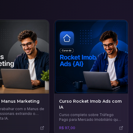
e Manus Marketing
Curso Rocket Imob Ads com
IA
trabalhar com o Manus de
ssionais extraindo o
Curso completo sobre Tráfego
a IA.
Pago para Mercado Imobiliário que
vai te ensinar técnicas e estratégias
R$ 97,00
certeiras para venda e aluguel de