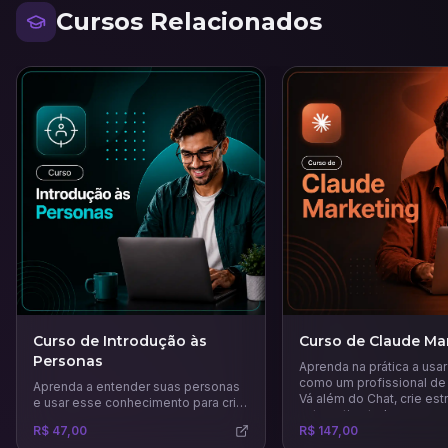
Cursos Relacionados
Curso de Introdução às
Curso de Claude Ma
Personas
Aprenda na prática a usa
como um profissional de
Aprenda a entender suas personas
Vá além do Chat, crie est
e usar esse conhecimento para criar
automatize tudo.
estratégias de marketing mais
R$ 47,00
R$ 147,00
precisas e eficazes.