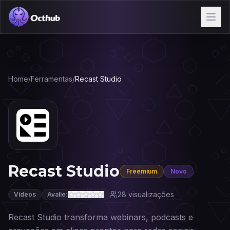
Home
/
Ferramentas
/
Recast Studio
Recast Studio
Freemium
Novo
28
visualizações
Vídeos
Avalie:
Recast Studio transforma webinars, podcasts e