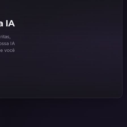
a IA
itas,
ssa IA
ue você