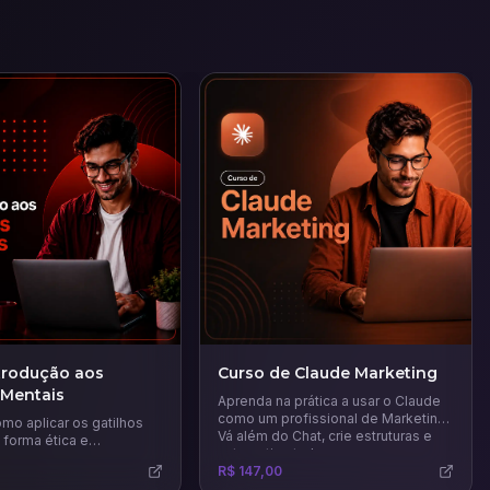
trodução aos
Curso de Claude Marketing
 Mentais
Aprenda na prática a usar o Claude
como um profissional de Marketing.
mo aplicar os gatilhos
Vá além do Chat, crie estruturas e
 forma ética e
automatize tudo.
 para influenciar
R$ 147,00
aumentar suas vendas e