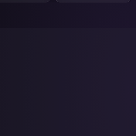
 sua marca com base na
 da persuasão.