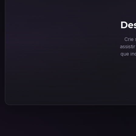
Des
Crie
assist
que in