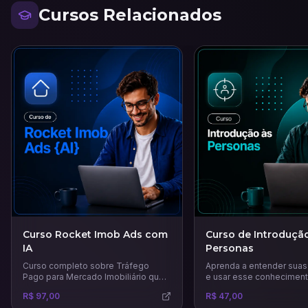
Cursos Relacionados
Curso Rocket Imob Ads com
Curso de Introduçã
IA
Personas
Curso completo sobre Tráfego
Aprenda a entender suas
Pago para Mercado Imobiliário que
e usar esse conhecimento
vai te ensinar técnicas e estratégias
estratégias de marketing
R$ 97,00
R$ 47,00
certeiras para venda e aluguel de
precisas e eficazes.