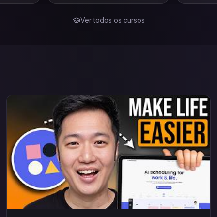
compreender como as estratégias
fortalecer
online podem impulsionar negócios
psicologia
e carreiras. Ao longo das aulas, o
Ver todos os cursos
participante aprenderá os conceitos
fundamentais do marketing digital,
suas diferenças em relação ao
marketing tradicional e como
planejar campanhas eficazes.