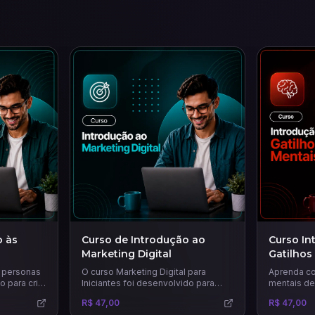
o às
Curso de Introdução ao
Curso In
Marketing Digital
Gatilhos
 personas
O curso Marketing Digital para
Aprenda co
 para criar
Iniciantes foi desenvolvido para
mentais de
 mais
quem deseja dar os primeiros
estratégica
R$ 47,00
R$ 47,00
passos no universo digital e
decisões, 