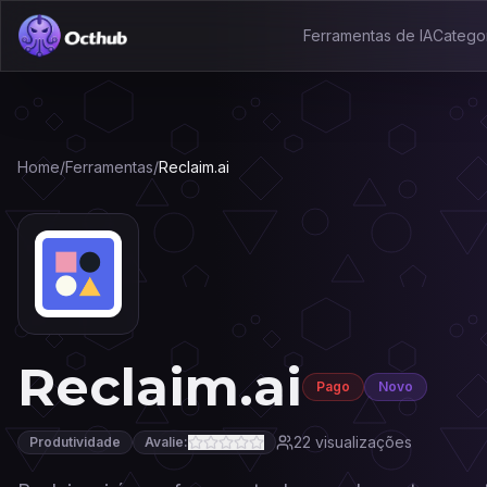
Ferramentas de IA
Catego
Home
/
Ferramentas
/
Reclaim.ai
Reclaim.ai
Pago
Novo
22
visualizações
Produtividade
Avalie: