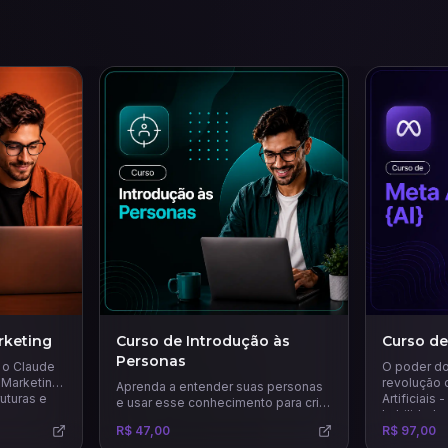
rketing
Curso de Introdução às
Curso de
Personas
r o Claude
O poder do
 Marketing.
revolução d
Aprenda a entender suas personas
ruturas e
Artificiais
e usar esse conhecimento para criar
habilidade
estratégias de marketing mais
R$ 47,00
usando tod
R$ 97,00
precisas e eficazes.
principais 