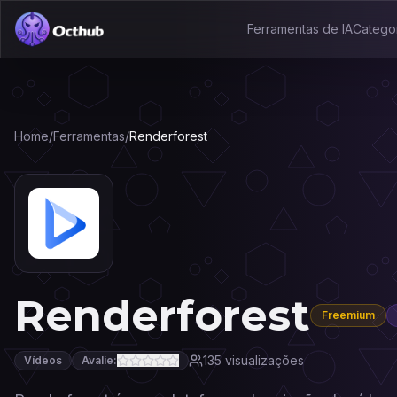
Ferramentas de IA
Catego
Home
/
Ferramentas
/
Renderforest
Renderforest
Freemium
135
visualizações
Vídeos
Avalie: