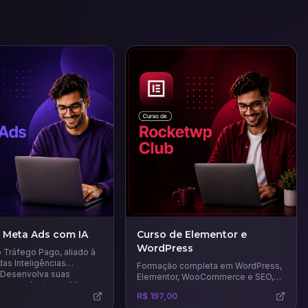
 Meta Ads com IA
Curso de Elementor e
WordPress
 Tráfego Pago, aliado à
as Inteligências
Formação completa em WordPress,
 - Desenvolva suas
Elementor, WooCommerce e SEO,
s em anúncios na Meta
que vai te ensinar a criar páginas de
o potencial das
R$ 197,00
venda, landing pages, sites
e mais recentes IAs para