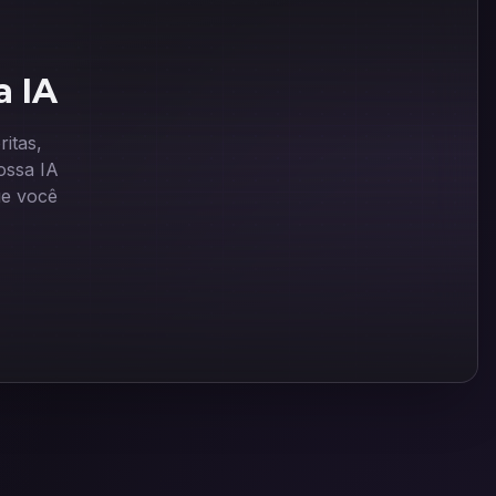
a IA
itas,
ssa IA
ue você