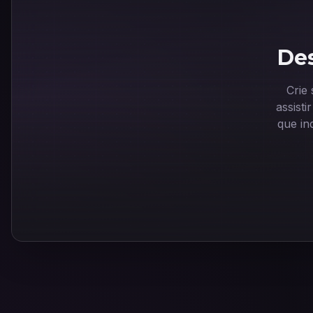
Des
Crie
assist
que in