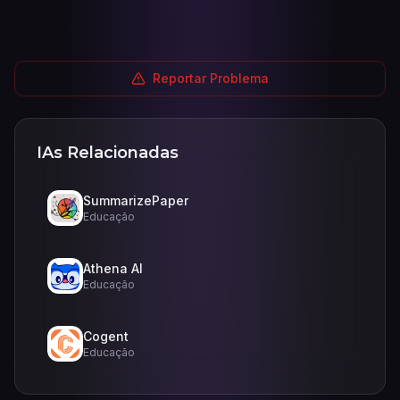
Reportar Problema
IAs Relacionadas
SummarizePaper
Educação
Athena AI
Educação
Cogent
Educação