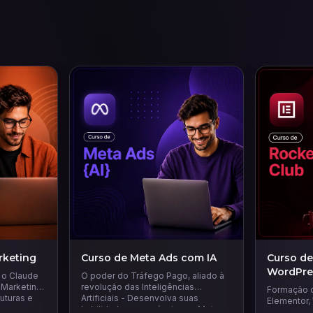
rketing
Curso de Meta Ads com IA
Curso de
WordPre
r o Claude
O poder do Tráfego Pago, aliado à
 Marketing.
revolução das Inteligências
Formação 
ruturas e
Artificiais - Desenvolva suas
Elementor
habilidades em anúncios na Meta
que vai te 