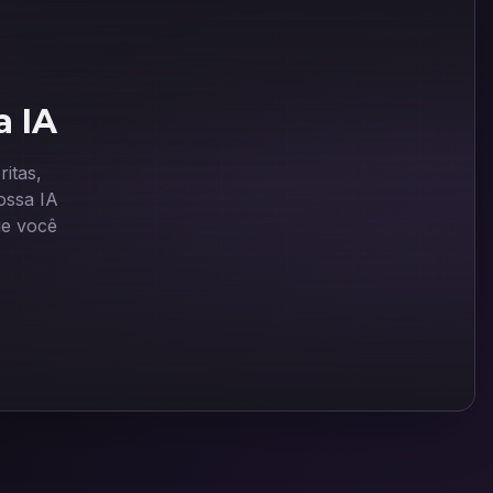
a IA
itas,
ssa IA
ue você