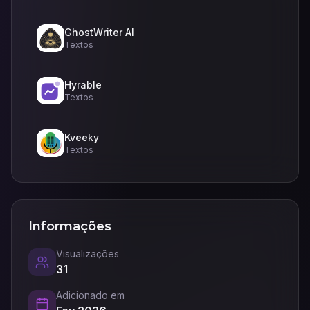
GhostWriter AI
Textos
Hyrable
Textos
Kveeky
Textos
Informações
Visualizações
31
Adicionado em