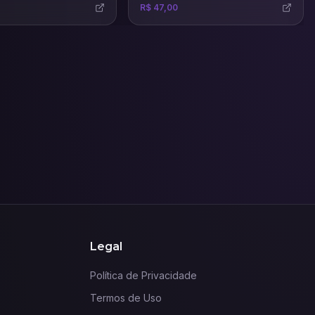
R$ 47,00
ing pages, sites
decisões, aumentar suas vendas e
 lojas virtuais.
fortalecer sua marca com base na
psicologia da persuasão.
Legal
Política de Privacidade
Termos de Uso