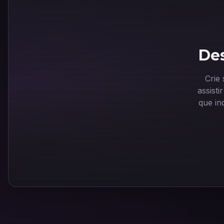
Des
Crie
assist
que in