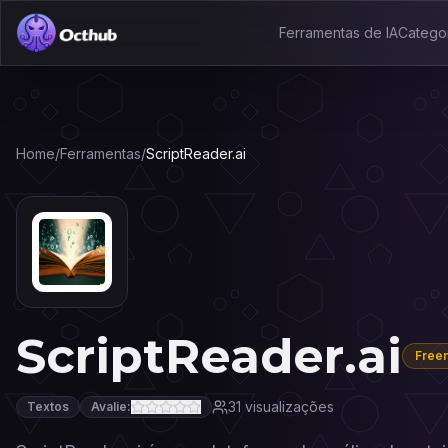
Ferramentas de IA
Catego
Home
/
Ferramentas
/
ScriptReader.ai
ScriptReader.ai
Free
31
visualizações
Textos
Avalie: