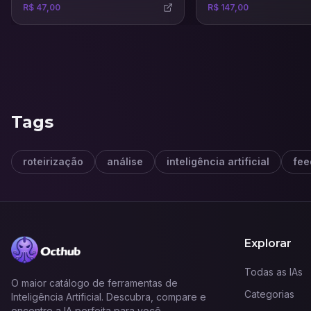
R$ 47,00
R$ 147,00
passos no universo digital e
compreender como as estratégias
online podem impulsionar negócios
e carreiras. Ao longo das aulas, o
participante aprenderá os conceitos
fundamentais do marketing digital,
suas diferenças em relação ao
marketing tradicional e como
planejar campanhas eficazes.
Tags
roteirização
análise
inteligência artificial
fee
Explorar
Todas as IAs
O maior catálogo de ferramentas de
Categorias
Inteligência Artificial. Descubra, compare e
encontre a IA perfeita para você.