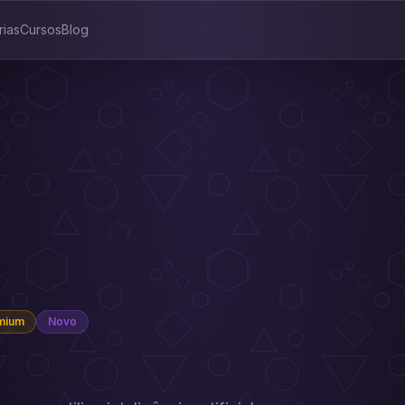
rias
Cursos
Blog
mium
Novo