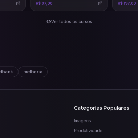
usando todo potencial das
R$ 97,00
R$ 197,00
venda, land
principais e mais recentes IAs para
completos e
este mercado.
Ver todos os cursos
dback
melhoria
Categorias Populares
Imagens
Produtividade