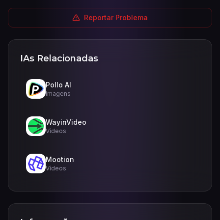
Reportar Problema
IAs Relacionadas
Pollo AI
Imagens
WayinVideo
Vídeos
Mootion
Vídeos