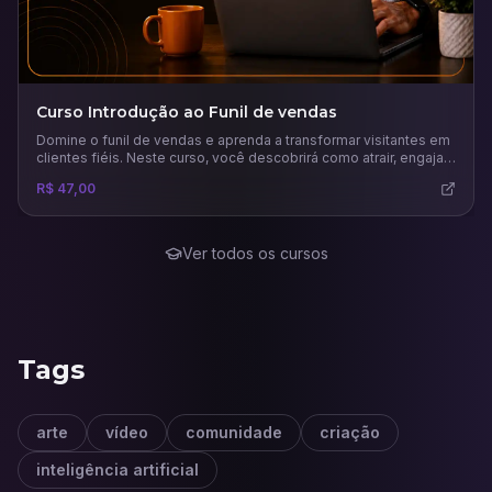
Curso Introdução ao Funil de vendas
Domine o funil de vendas e aprenda a transformar visitantes em
clientes fiéis. Neste curso, você descobrirá como atrair, engajar
e converter leads com estratégias práticas, uso inteligente de
R$ 47,00
tráfego pago e análise de métricas para maximizar resultados
no marketing digital.
Ver todos os cursos
Tags
arte
vídeo
comunidade
criação
inteligência artificial