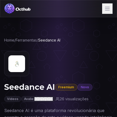
Home
/
Ferramentas
/
Seedance AI
Seedance AI
Freemium
Novo
26
visualizações
Vídeos
Avalie:
Seedance AI é uma plataforma revolucionária que