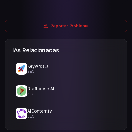
Reportar Problema
IAs Relacionadas
Keywrds.ai
SEO
Drafthorse AI
SEO
AIContentfy
SEO