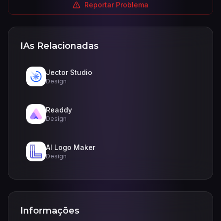
Reportar Problema
IAs Relacionadas
Jector Studio
Design
Readdy
Design
AI Logo Maker
Design
Informações