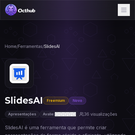
Home
/
Ferramentas
/
SlidesAI
SlidesAI
Freemium
Novo
36
visualizações
Apresentações
Avalie:
SlidesAI é uma ferramenta que permite criar