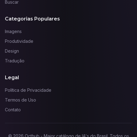
Buscar
Categorias Populares
Imagens
Produtividade
Design
Tradução
Legal
Política de Privacidade
Termos de Uso
Contato
©
2026
Octhub - Maior catálogo de IA's do Brasil
. Todos os