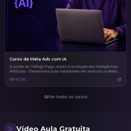
Curso de Meta Ads com IA
O poder do Tráfego Pago, aliado à revolução das Inteligências
Artificiais - Desenvolva suas habilidades em anúncios na Meta
usando todo potencial das principais e mais recentes IAs para
R$ 97,00
este mercado.
Ver todos os cursos
Vídeo Aula Gratuita