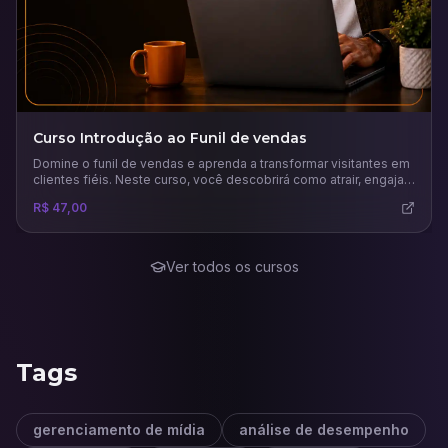
Curso Introdução ao Funil de vendas
Domine o funil de vendas e aprenda a transformar visitantes em
clientes fiéis. Neste curso, você descobrirá como atrair, engajar
e converter leads com estratégias práticas, uso inteligente de
R$ 47,00
tráfego pago e análise de métricas para maximizar resultados
no marketing digital.
Ver todos os cursos
Tags
gerenciamento de mídia
análise de desempenho