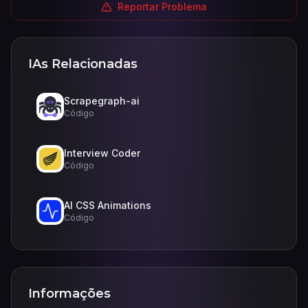
Reportar Problema
IAs Relacionadas
Scrapegraph-ai
Código
Interview Coder
Código
AI CSS Animations
Código
Informações