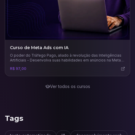
Curso de Meta Ads com IA
O poder do Tráfego Pago, aliado à revolução das Inteligências
Artificiais - Desenvolva suas habilidades em anúncios na Meta
usando todo potencial das principais e mais recentes IAs para
R$ 97,00
este mercado.
Ver todos os cursos
Tags