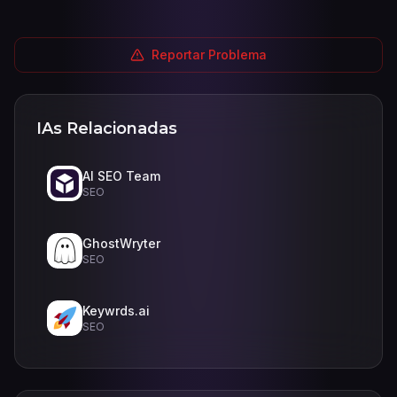
Reportar Problema
IAs Relacionadas
AI SEO Team
SEO
GhostWryter
SEO
Keywrds.ai
SEO