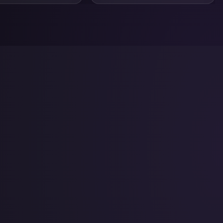
 sua marca com base na
 da persuasão.