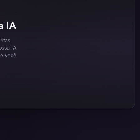
a IA
itas,
ssa IA
ue você