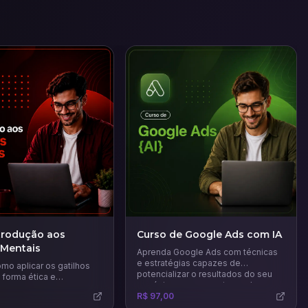
trodução aos
Curso de Google Ads com IA
 Mentais
Aprenda Google Ads com técnicas
e estratégias capazes de
mo aplicar os gatilhos
potencializar o resultados do seu
 forma ética e
negócio e a gerar mais vendas.
 para influenciar
R$ 97,00
aumentar suas vendas e