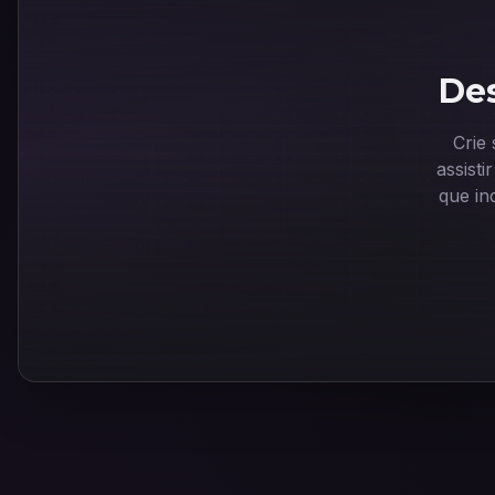
Des
Crie
assist
que in