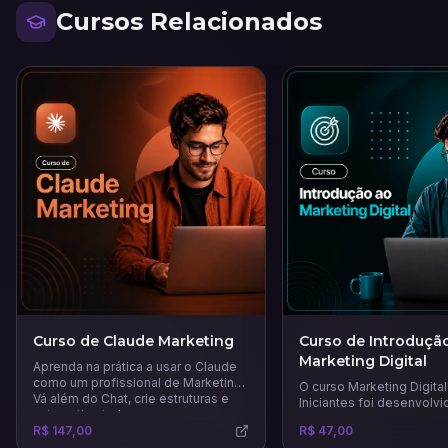
Cursos Relacionados
Curso de Claude Marketing
Curso de Introduçã
Marketing Digital
Aprenda na prática a usar o Claude
como um profissional de Marketing.
O curso Marketing Digital
Vá além do Chat, crie estruturas e
Iniciantes foi desenvolvi
automatize tudo.
quem deseja dar os prim
R$ 147,00
R$ 47,00
passos no universo digita