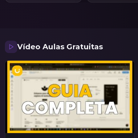
compreender como as es
online podem impulsiona
e carreiras. Ao longo das 
participante aprenderá o
fundamentais do marketin
suas diferenças em rela
marketing tradicional e 
planejar campanhas efic
Vídeo Aulas Gratuitas