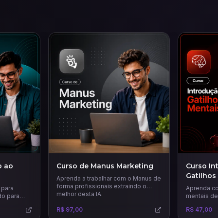
o ao
Curso de Manus Marketing
Curso In
Gatilhos
Aprenda a trabalhar com o Manus de
forma profissionais extraindo o
 para
Aprenda co
melhor desta IA.
do para
mentais de
eiros
estratégica
R$ 97,00
R$ 47,00
l e
decisões, 