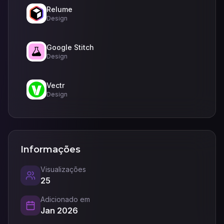
Relume
Design
Google Stitch
Design
Vectr
Design
Informações
Visualizações
25
Adicionado em
Jan 2026