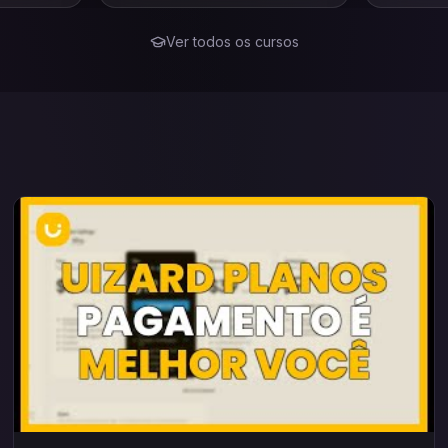
tratégias
fortalecer
r negócios
psicologia
aulas, o
Ver todos os cursos
s conceitos
g digital,
ção ao
como
azes.