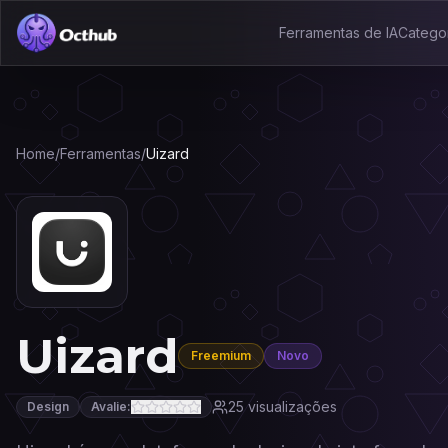
Ferramentas de IA
Catego
Home
/
Ferramentas
/
Uizard
Uizard
Freemium
Novo
25
visualizações
Design
Avalie: