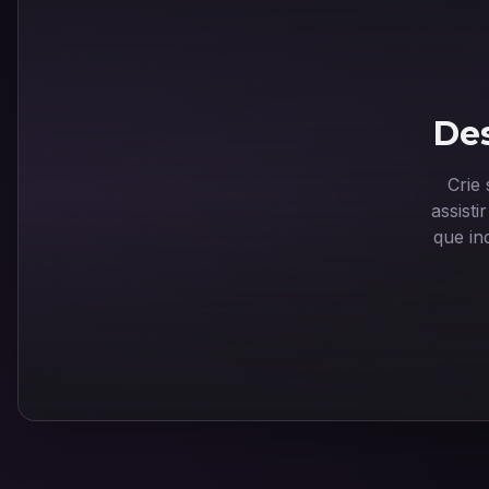
Des
Crie
assist
que in