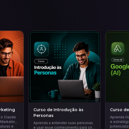
rketing
Curso de Introdução às
Curso de
Personas
r o Claude
Aprenda Go
 Marketing.
e estratég
Aprenda a entender suas personas
ruturas e
potencializ
e usar esse conhecimento para criar