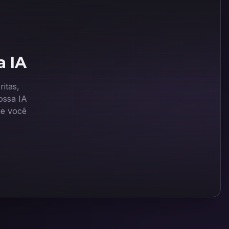
a IA
itas,
ssa IA
ue você