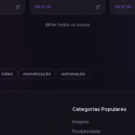
negócio e 
estratégias de marketing mais
R$ 47,00
R$ 97,00
precisas e eficazes.
Ver todos os cursos
 vídeo
monetização
automação
Categorias Populares
Imagens
Produtividade