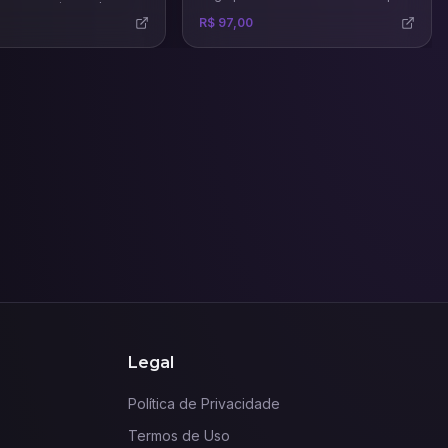
a gerar mais vendas.
vai te ensinar técnicas e estratégias
R$ 97,00
certeiras para venda e aluguel de
imóveis.
Legal
Política de Privacidade
Termos de Uso