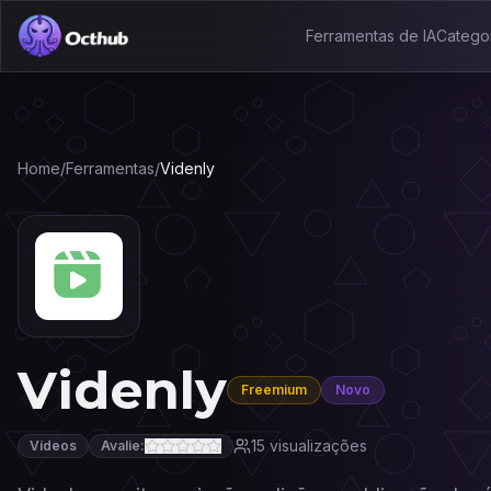
Ferramentas de IA
Catego
Home
/
Ferramentas
/
Videnly
Videnly
Freemium
Novo
15
visualizações
Vídeos
Avalie: