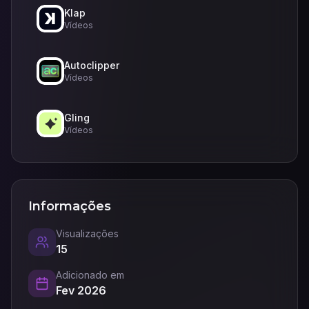
Klap
Vídeos
Autoclipper
Vídeos
Gling
Vídeos
Informações
Visualizações
15
Adicionado em
Fev 2026