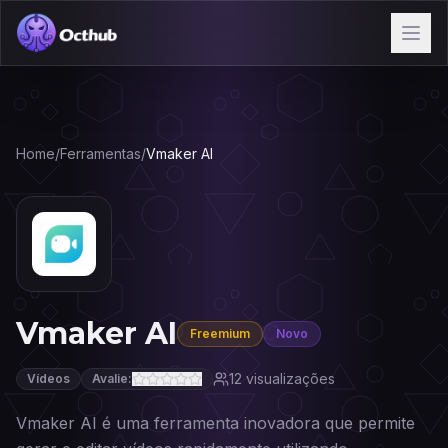
Home
/
Ferramentas
/
Vmaker AI
Vmaker AI
Freemium
Novo
12
visualizações
Vídeos
Avalie:
Vmaker AI é uma ferramenta inovadora que permite