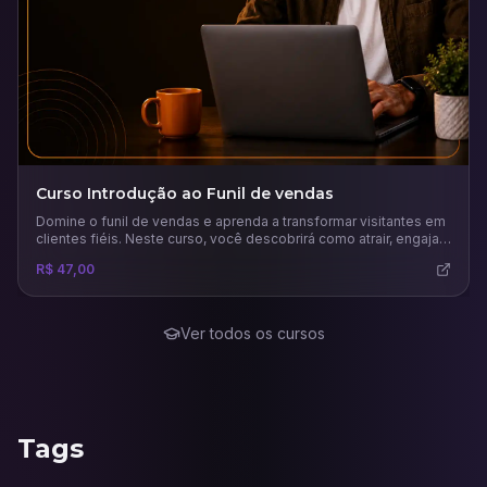
Curso Introdução ao Funil de vendas
Domine o funil de vendas e aprenda a transformar visitantes em
clientes fiéis. Neste curso, você descobrirá como atrair, engajar
e converter leads com estratégias práticas, uso inteligente de
R$ 47,00
tráfego pago e análise de métricas para maximizar resultados
no marketing digital.
Ver todos os cursos
Tags