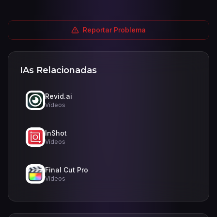
Reportar Problema
IAs Relacionadas
Revid.ai
Vídeos
InShot
Vídeos
Final Cut Pro
Vídeos