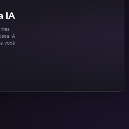
a IA
itas,
ssa IA
ue você