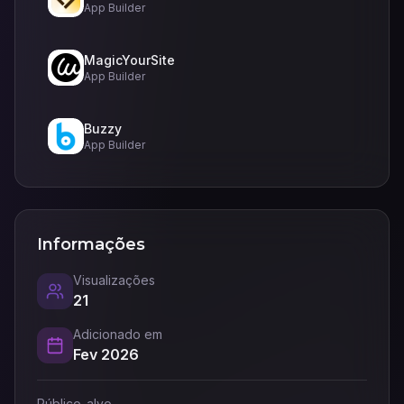
App Builder
MagicYourSite
App Builder
Buzzy
App Builder
Informações
Visualizações
21
Adicionado em
Fev 2026
Público-alvo