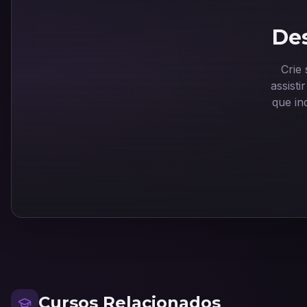
Des
Crie
assist
que in
Cursos Relacionados