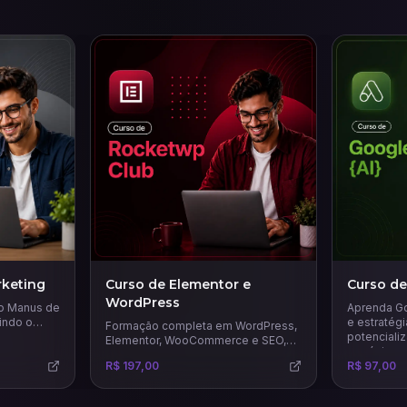
keting
Curso de Elementor e
Curso de
WordPress
 o Manus de
Aprenda Go
indo o
e estratég
Formação completa em WordPress,
potencializ
Elementor, WooCommerce e SEO,
negócio e 
que vai te ensinar a criar páginas de
R$ 197,00
R$ 97,00
venda, landing pages, sites
completos e lojas virtuais.