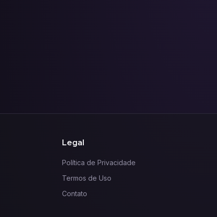
e carreiras. Ao longo das aulas, o
participante aprenderá os conceitos
fundamentais do marketing digital,
suas diferenças em relação ao
marketing tradicional e como
planejar campanhas eficazes.
Legal
Política de Privacidade
Termos de Uso
Contato