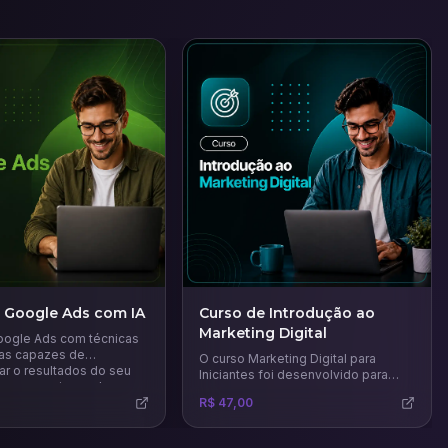
 Google Ads com IA
Curso de Introdução ao
Marketing Digital
ogle Ads com técnicas
ias capazes de
O curso Marketing Digital para
ar o resultados do seu
Iniciantes foi desenvolvido para
a gerar mais vendas.
quem deseja dar os primeiros
R$ 47,00
passos no universo digital e
compreender como as estratégias
online podem impulsionar negócios