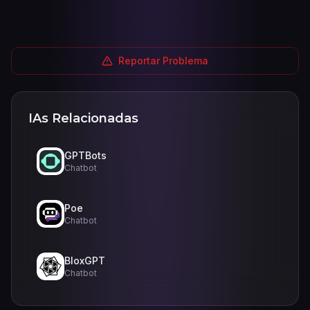
Reportar Problema
IAs Relacionadas
GPTBots
Chatbot
Poe
Chatbot
BloxGPT
Chatbot