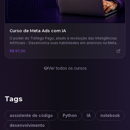
Curso de Meta Ads com IA
O poder do Tráfego Pago, aliado à revolução das Inteligências
Artificiais - Desenvolva suas habilidades em anúncios na Meta
usando todo potencial das principais e mais recentes IAs para
R$ 97,00
este mercado.
Ver todos os cursos
Tags
assistente de código
Python
IA
notebook
desenvolvimento