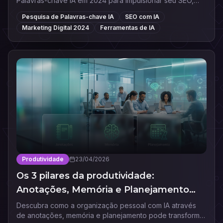
Palavras-chave IA em 2024 para impulsionar seu SEO,
automatizar conteúdo e dominar os resultados de busca.
Pesquisa de Palavras-chave IA
SEO com IA
Marketing Digital 2024
Ferramentas de IA
Produtividade
23/04/2026
Os 3 pilares da produtividade:
Anotações, Memória e Planejamento
com IA
Descubra como a organização pessoal com IA através
de anotações, memória e planejamento pode transformar