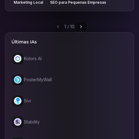
Marketing Local
SEO para Pequenas Empresas
1
/
10
Últimas IAs
Kolors AI
PosterMyWall
Sivi
Stability