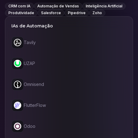
CRM com IA
Automação de Vendas
Inteligência Artificial
Produtividade
Salesforce
Pipedrive
Zoho
IAs de
Automação
Tavily
UZAP
Omnisend
FlutterFlow
Odoo