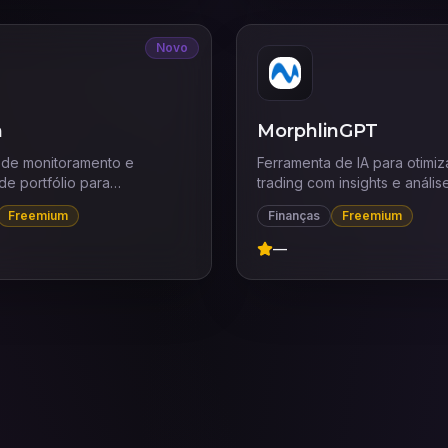
Novo
n
MorphlinGPT
 de monitoramento e
Ferramenta de IA para otimi
de portfólio para
trading com insights e anális
s.
Freemium
Finanças
Freemium
—