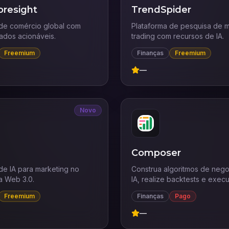
oresight
TrendSpider
 de comércio global com
Plataforma de pesquisa de 
dados acionáveis.
trading com recursos de IA.
Freemium
Finanças
Freemium
—
Novo
Composer
de IA para marketing no
Construa algoritmos de neg
a Web 3.0.
IA, realize backtests e exec
uma plataforma.
Freemium
Finanças
Pago
—