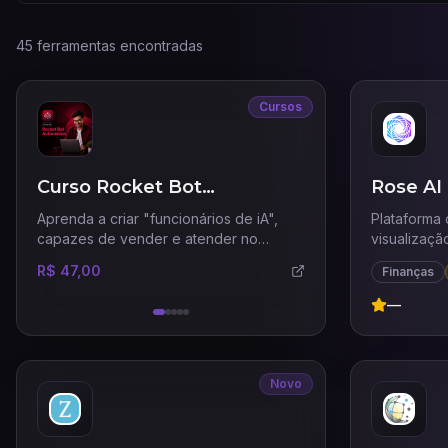
45 ferramentas encontradas
Cursos
Curso Rocket Bot
Rose AI
Automation
Aprenda a criar "funcionários de iA",
Plataforma
capazes de vender e atender no
visualizaçã
WhatsApp e Instagram 24 horas por dia
R$ 47,00
Finanças
com uma comunicação humana.
—
Novo