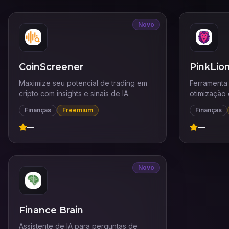
Novo
CoinScreener
PinkLio
Maximize seu potencial de trading em
Ferramenta
cripto com insights e sinais de IA.
otimização 
investidore
Finanças
Freemium
Finanças
—
—
Novo
Finance Brain
Assistente de IA para perguntas de